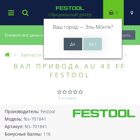
0
Официальный дилер
Ваш город —
Эль-Монте
?
Снизили все цены на 20%, успей купить!
Закрыть
Запчасти Festool
Все запчасти (Разное)
ВАЛ ПРИВОДА AU 43 FF
FESTOOL
0 отзывов
Производитель:
Festool
Модель:
fes-701841
Артикул:
fes-701841
Бонусные баллы:
116