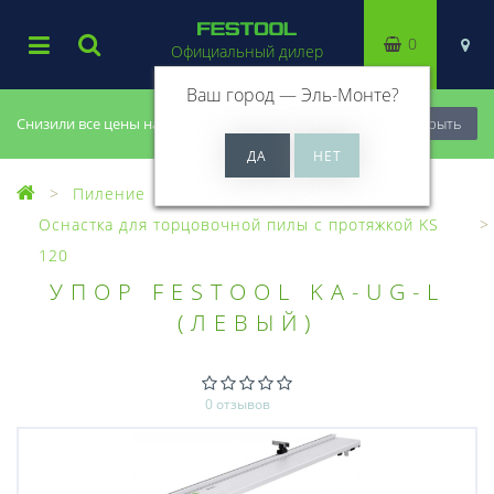
0
Официальный дилер
Ваш город —
Эль-Монте
?
Снизили все цены на 20%, успей купить!
Закрыть
Пиление
Оснастка для пил
Оснастка для торцовочной пилы с протяжкой KS
120
УПОР FESTOOL KA-UG-L
(ЛЕВЫЙ)
0 отзывов