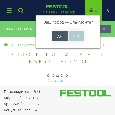
0
Официальный дилер
Ваш город —
Эль-Монте
?
Снизили все цены на 20%, успей купить!
Закрыть
Запчасти Festool
Все запчасти (Разное)
УПЛОТНЕНИЕ ФЕТР FELT
INSERT FESTOOL
0 отзывов
Производитель:
Festool
Модель:
fes-451916
Артикул:
fes-451916
Бонусные баллы:
4