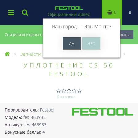
0
Официальный дилер
Ваш город —
Эль-Монте
?
Снизили все цены на 20%, успей купить!
Закрыть
Запчасти Festool
Все запчасти (Разное)
УПЛОТНЕНИЕ CS 50
FESTOOL
0 отзывов
Производитель:
Festool
Модель:
fes-463933
Артикул:
fes-463933
Бонусные баллы:
4