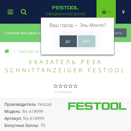
0
Официальный дилер
Ваш город —
Эль-Монте
?
Снизили все цены на 20%, успей купить!
Закрыть
Запчасти Festool
Все запчасти (Разное)
УКАЗАТЕЛЬ РЕЗА
SCHNITTANZEIGER FESTOOL
0 отзывов
Производитель:
Festool
Модель:
fes-618999
Артикул:
fes-618999
Бонусные баллы:
79