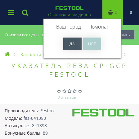
0
Официальный дилер
Ваш город —
Помона
?
Снизили все цены на 20%, успей купить!
Закрыть
Запчасти Festool
Все запчасти (Разное)
УКАЗАТЕЛЬ РЕЗА CP-GCP
FESTOOL
0 отзывов
Производитель:
Festool
Модель:
fes-841398
Артикул:
fes-841398
Бонусные баллы:
89