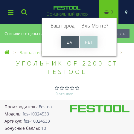
0
Официальный дилер
Ваш город —
Эль-Монте
?
Снизили все цены на 20%, успей купить!
Закрыть
Запчасти Festool
Все запчасти (Разное)
УГОЛЬНИК OF 2200 CT
FESTOOL
0 отзывов
Производитель:
Festool
Модель:
fes-10024533
Артикул:
fes-10024533
Бонусные баллы:
10