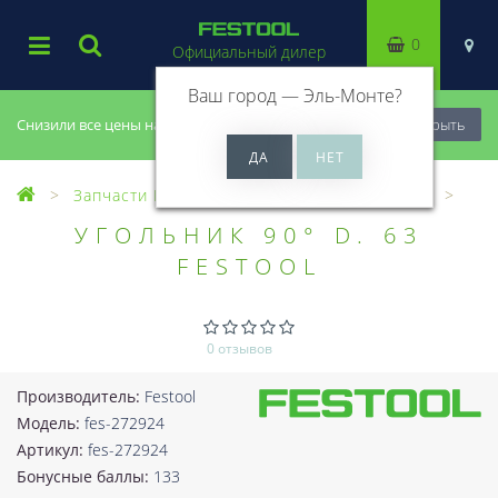
0
Официальный дилер
Ваш город —
Эль-Монте
?
Снизили все цены на 20%, успей купить!
Закрыть
Запчасти Festool
Все запчасти (Разное)
УГОЛЬНИК 90° D. 63
FESTOOL
0 отзывов
Производитель:
Festool
Модель:
fes-272924
Артикул:
fes-272924
Бонусные баллы:
133