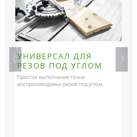
УНИВЕРСАЛ ДЛЯ
РЕЗОВ ПОД УГЛОМ
Простое выполнение точно
К
воспроизводимых резов под углом.
д
В
б