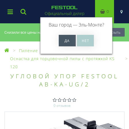
0
Официальный дилер
Ваш город —
Эль-Монте
?
Снизили все цены на 20%, успей купить!
Закрыть
Пиление
Оснастка для пил
Оснастка для торцовочной пилы с протяжкой KS
120
УГЛОВОЙ УПОР FESTOOL
AB-KA-UG/2
0 отзывов