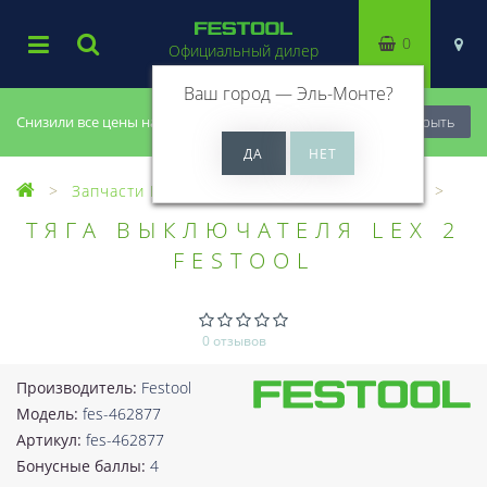
0
Официальный дилер
Ваш город —
Эль-Монте
?
Снизили все цены на 20%, успей купить!
Закрыть
Запчасти Festool
Все запчасти (Разное)
ТЯГА ВЫКЛЮЧАТЕЛЯ LEX 2
FESTOOL
0 отзывов
Производитель:
Festool
Модель:
fes-462877
Артикул:
fes-462877
Бонусные баллы:
4