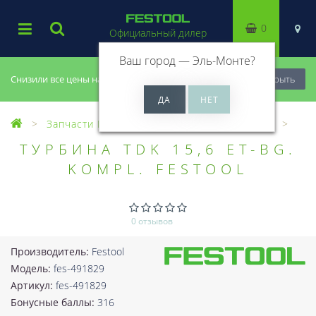
0
Официальный дилер
Ваш город —
Эль-Монте
?
Снизили все цены на 20%, успей купить!
Закрыть
Запчасти Festool
Все запчасти (Разное)
ТУРБИНА TDK 15,6 ET-BG.
KOMPL. FESTOOL
0 отзывов
Производитель:
Festool
Модель:
fes-491829
Артикул:
fes-491829
Бонусные баллы:
316