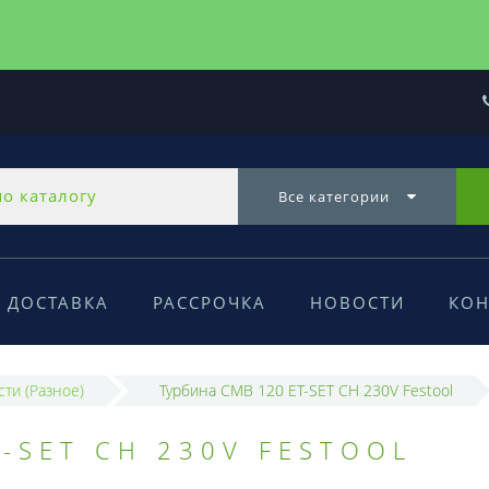
Все категории
ДОСТАВКА
РАССРОЧКА
НОВОСТИ
КОН
сти (Разное)
Турбина CMB 120 ET-SET CH 230V Festool
-SET CH 230V FESTOOL