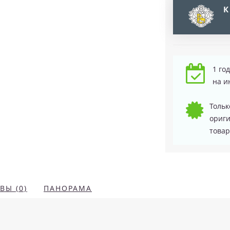
К
1 го
на и
Тольк
ориг
товар
ВЫ (0)
ПАНОРАМА