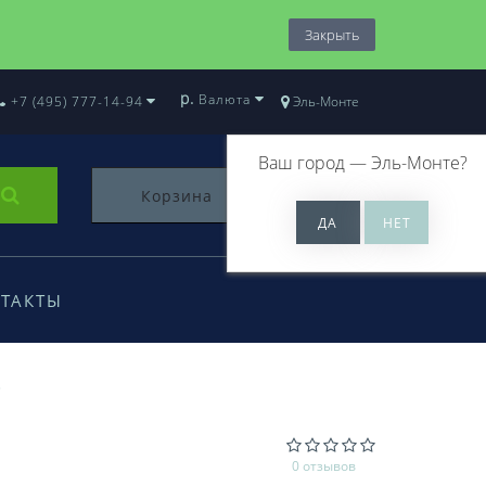
Закрыть
р.
Валюта
+7 (495) 777-14-94
Эль-Монте
Ваш город —
Эль-Монте
?
Корзина
0
ТАКТЫ
0 отзывов