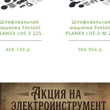
Шлифовальная
Шлифовальна
машинка Festool
машинка Festo
LANEX LHS 2 225
PLANEX LHS 2-M 
EQI/CTM 36-Set
EQ/CTL 36-Set
468 149 р.
384 054 р.