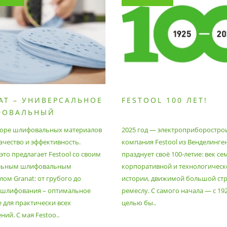
AT – УНИВЕРСАЛЬНОЕ
FESTOOL 100 ЛЕТ!
ФОВАЛЬНЫЙ
РИАЛ
оре шлифовальных материалов
2025 год — электроприборостро
ачество и эффективность.
компания Festool из Венделинге
то предлагает Festool со своим
празднует своё 100-летие: век се
льным шлифовальным
корпоративной и технологическ
ом Granat: от грубого до
истории, движимой большой стр
 шлифования – оптимальное
ремеслу. С самого начала — с 19
 для практически всех
целью бы..
ий. С мая Festoo..