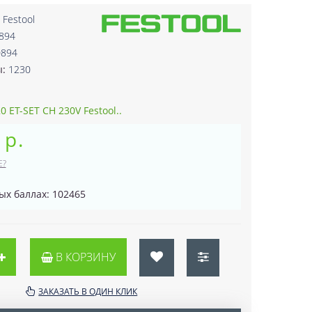
:
Festool
894
0894
ы:
1230
 ET-SET CH 230V Festool..
 р.
Е?
ых баллах: 102465
В КОРЗИНУ
ЗАКАЗАТЬ В ОДИН КЛИК