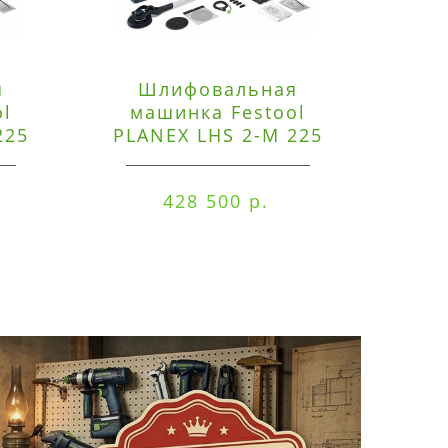
я
Шлифовальная
Э
ol
машинка Festool
225
PLANEX LHS 2-M 225
ред
EQ/CTM 36-Set
RO
428 500 р.