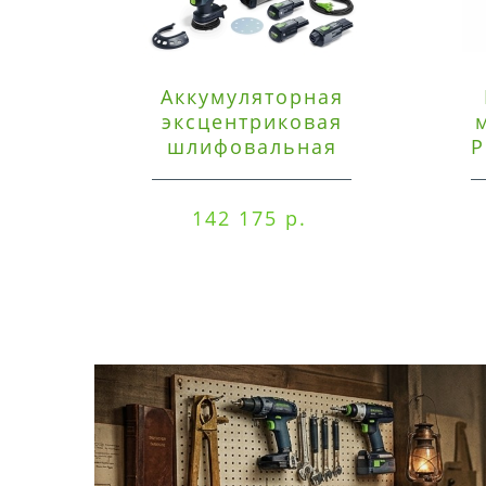
Аккумуляторная
эксцентриковая
шлифовальная
P
машинка Festool ETSC
125 3,0 I-Set
142 175 р.