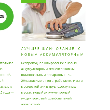
ЛУЧШЕЕ ШЛИФОВАНИЕ: С
КАК П
НОВЫМ АККУМУЛЯТОРНЫМ
ПЫЛЕС
ШЛИФОВАЛЬНЫМ
МАКСИ
ительная
Беспроводное шлифование с новым
Festool уж
АППАРАТОМ ETSC2
на
аккумуляторным эксцентриковым
пылесосам
мейной,
шлифовальным аппаратом ETSC
Немецкий 
ой
2Независимо от того, работаете ли вы в
множество
астью к
мастерской или в труднодоступных
нужд, поз
25 года —
местах, новый аккумуляторный
спланиров
эксцентриковый шлифовальный
идеально 
аппарат&nb..
Благода..