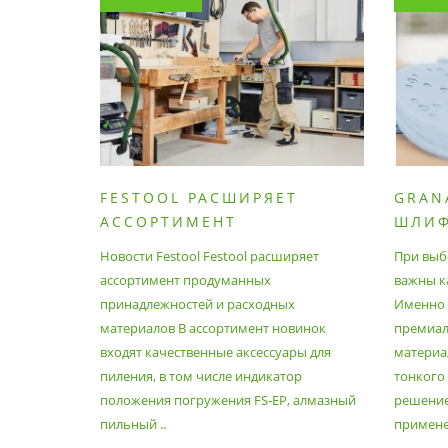
FESTOOL РАСШИРЯЕТ
GRAN
АССОРТИМЕНТ
ШЛИ
ПРОДУМАННЫХ
МАТЕ
Новости Festool Festool расширяет
При выб
ПРИНАДЛЕЖНОСТЕЙ И
ассортимент продуманных
важны к
РАСХОДНЫХ МАТЕРИАЛОВ
принадлежностей и расходных
Именно э
материалов В ассортимент новинок
премиа
входят качественные аксессуары для
материал
пиления, в том числе индикатор
тонкого
положения погружения FS-EP, алмазный
решение
пильный ..
применен