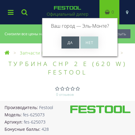
0
Официальный дилер
Ваш город —
Эль-Монте
?
Снизили все цены на 20%, успей купить!
Закрыть
Запчасти Festool
Все запчасти (Разное)
ТУРБИНА CHP 2 E (620 W)
FESTOOL
0 отзывов
Производитель:
Festool
Модель:
fes-625073
Артикул:
fes-625073
Бонусные баллы:
428