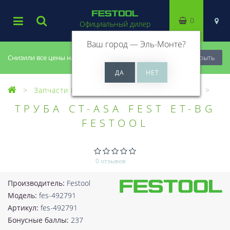
0
Официальный дилер
Ваш город —
Эль-Монте
?
Снизили все цены на 20%, успей купить!
Закрыть
Запчасти Festool
Все запчасти (Разное)
ТРУБА CT-ASA FEST ET-BG
FESTOOL
0 отзывов
Производитель:
Festool
Модель:
fes-492791
Артикул:
fes-492791
Бонусные баллы:
237