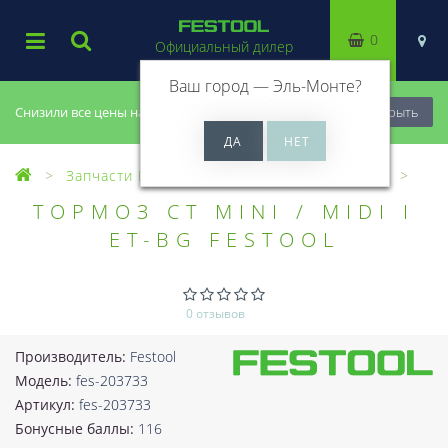
0
Официальный дилер
Ваш город —
Эль-Монте
?
Снизили все цены на 20%, успей купить!
Закрыть
Запчасти Festool
Все запчасти (Разное)
ТОРМОЗ CT MINI / MIDI I
ET-BG FESTOOL
0 отзывов
Производитель:
Festool
Модель:
fes-203733
Артикул:
fes-203733
Бонусные баллы:
116