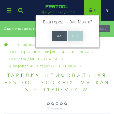
0
Официальный дилер
Ваш город —
Эль-Монте
?
Снизили все цены на 20%, успей купить!
Закрыть
Шлифование
Эксцентриковые шлифовальные машинки
Оснастка для ETS 125/150
Шлифовальные тарелки 115/180мм
ТАРЕЛКА ШЛИФОВАЛЬНАЯ
FESTOOL STICKFIX. МЯГКАЯ
STF D180/M14 W
0 отзывов