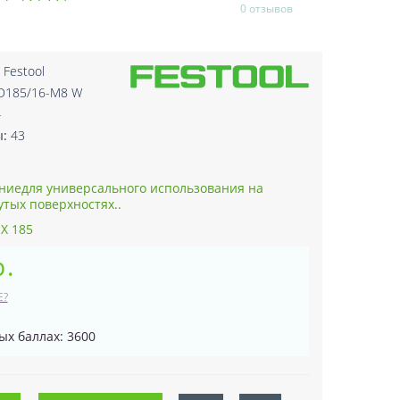
0 отзывов
:
Festool
-D185/16-M8 W
4
ы:
43
ниедля универсального использования на
утых поверхностях..
X 185
р.
Е?
ых баллах: 3600