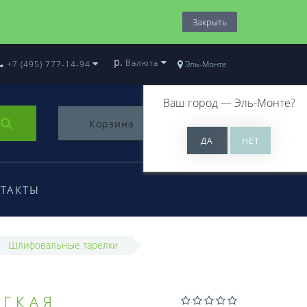
Закрыть
р.
Валюта
+7 (495) 777-14-94
Эль-Монте
Ваш город —
Эль-Монте
?
Корзина
0
ТАКТЫ
Шлифовальные тарелки
ЯГКАЯ