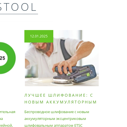
STOOL
12.01.2025
14.04.2
ЛУЧШЕЕ ШЛИФОВАНИЕ: С
КАК П
НОВЫМ АККУМУЛЯТОРНЫМ
ПЫЛЕС
ШЛИФОВАЛЬНЫМ
МАКСИ
ительная
Беспроводное шлифование с новым
Festool уж
АППАРАТОМ ETSC2
на
аккумуляторным эксцентриковым
пылесосам
мейной,
шлифовальным аппаратом ETSC
Немецкий 