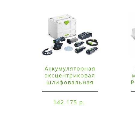
Аккумуляторная
эксцентриковая
шлифовальная
P
машинка Festool ETSC
125 3,0 I-Set
142 175 р.