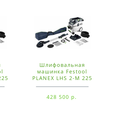
я
Шлифовальная
Э
ol
машинка Festool
225
PLANEX LHS 2-M 225
ред
EQ/CTM 36-Set
RO
428 500 р.