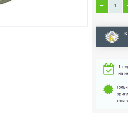
К
1 го
на и
Тольк
ориг
товар