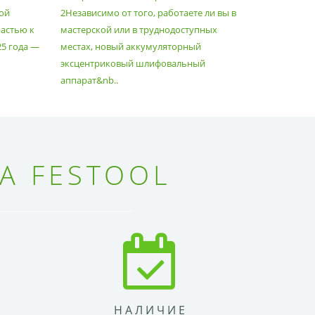
ой
2Независимо от того, работаете ли вы в
множество
астью к
мастерской или в труднодоступных
нужд, поз
25 года —
местах, новый аккумуляторный
спланиров
эксцентриковый шлифовальный
идеально 
аппарат&nb..
Благода..
А FESTOOL
НАЛИЧИЕ