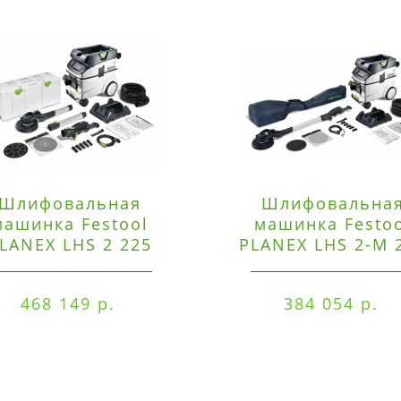
Шлифовальная
Шлифовальна
машинка Festool
машинка Festo
LANEX LHS 2 225
PLANEX LHS 2-M 
EQI/CTM 36-Set
EQ/CTL 36-Set
468 149 р.
384 054 р.