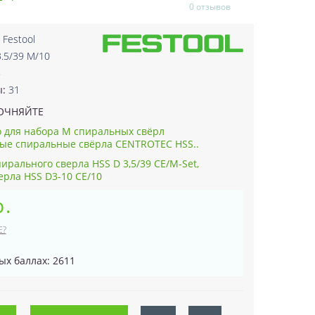
0 отзывов
:
Festool
.5/39 M/10
8
ы:
31
ОЧНЯЙТЕ
 для набора M спиральных свёрл
ые спиральные свёрла CENTROTEC HSS..
ирального сверла HSS D 3,5/39 CE/M-Set,
ерла HSS D3-10 CE/10
р.
Е?
ых баллах: 2611