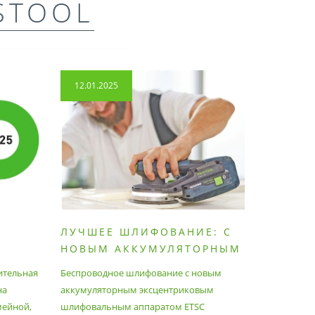
STOOL
12.01.2025
14.04.2
ЛУЧШЕЕ ШЛИФОВАНИЕ: С
КАК П
НОВЫМ АККУМУЛЯТОРНЫМ
ПЫЛЕС
ШЛИФОВАЛЬНЫМ
МАКСИ
ительная
Беспроводное шлифование с новым
Festool уж
АППАРАТОМ ETSC2
на
аккумуляторным эксцентриковым
пылесосам
мейной,
шлифовальным аппаратом ETSC
Немецкий 