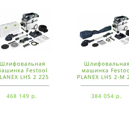
Шлифовальная
Шлифовальна
машинка Festool
машинка Festo
LANEX LHS 2 225
PLANEX LHS 2-M 
EQI/CTM 36-Set
EQ/CTL 36-Set
468 149 р.
384 054 р.