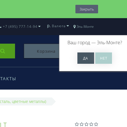
Закрыть
р.
Валюта
+7 (495) 777-14-94
Эль-Монте
Ваш город —
Эль-Монте
?
Корзина
0
ТАКТЫ
сталь, цветные металлы)
ШТ