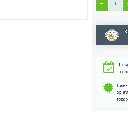
К
1 го
на и
Тольк
ориг
товар