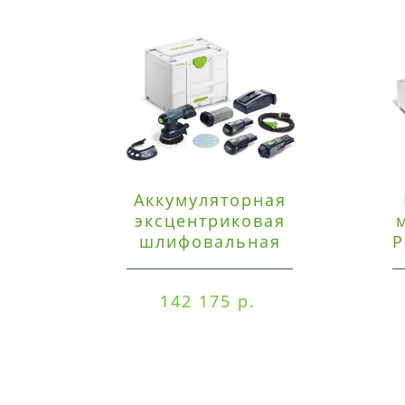
Аккумуляторная
эксцентриковая
шлифовальная
P
машинка Festool ETSC
125 3,0 I-Set
142 175 р.