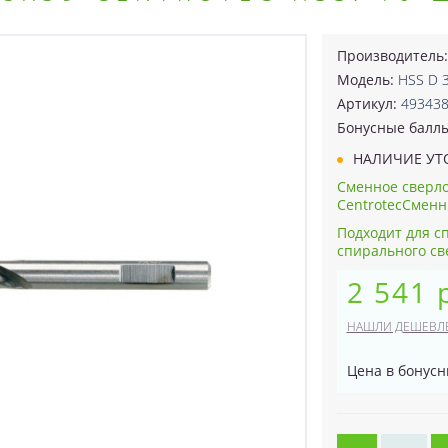
Производитель
Модель:
HSS D 3
Артикул:
49343
Бонусные балл
НАЛИЧИЕ УТ
Сменное сверло
CentrotecСменн
Подходит для сп
спирального св
2 541 
НАШЛИ ДЕШЕВЛ
Цена в бонусн