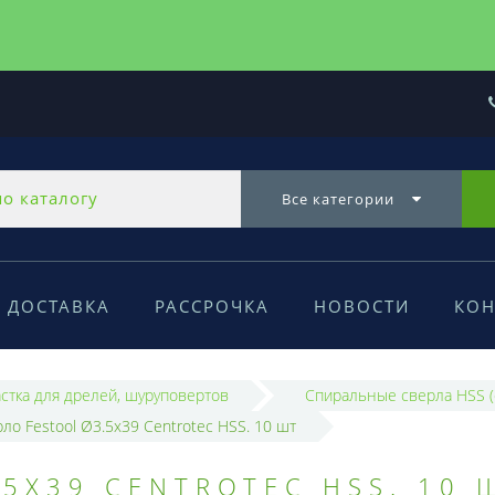
Все категории
ДОСТАВКА
РАССРОЧКА
НОВОСТИ
КОН
стка для дрелей, шуруповертов
Спиральные сверла HSS (
ло Festool Ø3.5x39 Centrotec HSS. 10 шт
5X39 CENTROTEC HSS. 10 