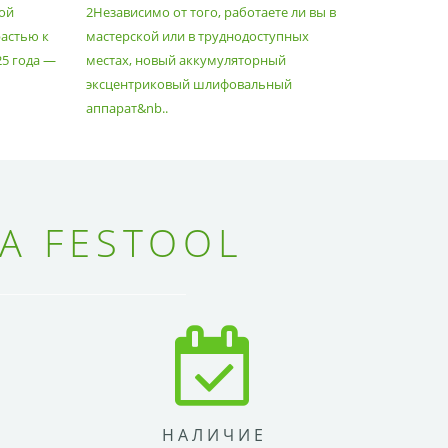
ой
2Независимо от того, работаете ли вы в
множество
астью к
мастерской или в труднодоступных
нужд, поз
25 года —
местах, новый аккумуляторный
спланиров
эксцентриковый шлифовальный
идеально 
аппарат&nb..
Благода..
А FESTOOL
НАЛИЧИЕ