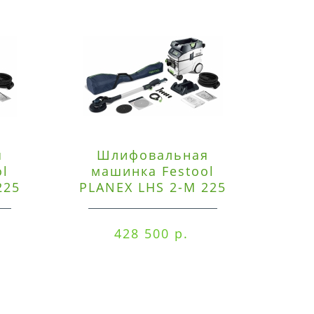
я
Шлифовальная
Э
ol
машинка Festool
225
PLANEX LHS 2-M 225
ред
EQ/CTM 36-Set
RO
428 500 р.