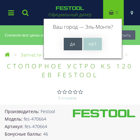
0
Официальный дилер
Ваш город —
Эль-Монте
?
Снизили все цены на 20%, успей купить!
Закрыть
Запчасти Festool
Все запчасти (Разное)
СТОПОРНОЕ УСТРО KS 120
EB FESTOOL
0 отзывов
Производитель:
Festool
Модель:
fes-470664
Артикул:
fes-470664
Бонусные баллы:
46