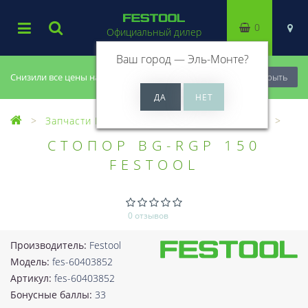
0
Официальный дилер
Ваш город —
Эль-Монте
?
Снизили все цены на 20%, успей купить!
Закрыть
Запчасти Festool
Все запчасти (Разное)
СТОПОР BG-RGP 150
FESTOOL
0 отзывов
Производитель:
Festool
Модель:
fes-60403852
Артикул:
fes-60403852
Бонусные баллы:
33