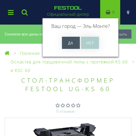
0
Официальный дилер
Ваш город —
Эль-Монте
?
Снизили все цены на 20%, успей купить!
Закрыть
Пиление
Оснастка для пил
Оснастка для торцовочной пилы с протяжкой KS 60
и KSC 60
СТОЛ-ТРАНСФОРМЕР
FESTOOL UG-KS 60
0 отзывов