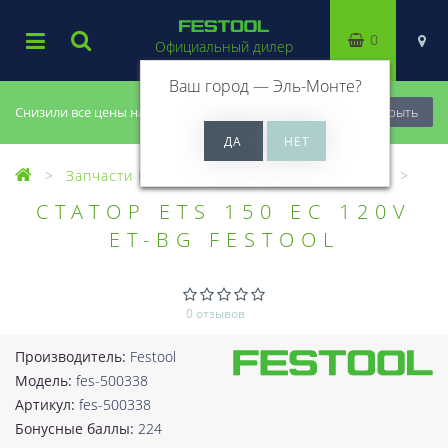
0
Официальный дилер
Ваш город —
Эль-Монте
?
Снизили все цены на 20%, успей купить!
Закрыть
Запчасти Festool
Все запчасти (Разное)
СТАТОР ETS 150 EC 120V
ET-BG FESTOOL
0 отзывов
Производитель:
Festool
Модель:
fes-500338
Артикул:
fes-500338
Бонусные баллы:
224