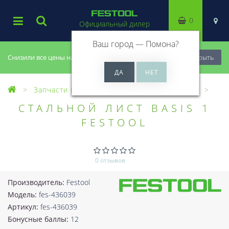
0
Официальный дилер
Ваш город —
Помона
?
Снизили все цены на 20%, успей купить!
Закрыть
Запчасти Festool
Все запчасти (Разное)
СТАЛЬНОЙ ЛИСТ BASIS 1
FESTOOL
0 отзывов
Производитель:
Festool
Модель:
fes-436039
Артикул:
fes-436039
Бонусные баллы:
12