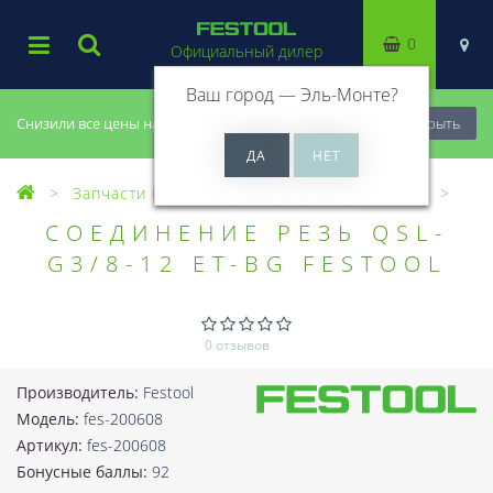
0
Официальный дилер
Ваш город —
Эль-Монте
?
Снизили все цены на 20%, успей купить!
Закрыть
Запчасти Festool
Все запчасти (Разное)
СОЕДИНЕНИЕ РЕЗЬ QSL-
G3/8-12 ET-BG FESTOOL
0 отзывов
Производитель:
Festool
Модель:
fes-200608
Артикул:
fes-200608
Бонусные баллы:
92