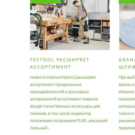
FESTOOL РАСШИРЯЕТ
GRAN
АССОРТИМЕНТ
ШЛИ
ПРОДУМАННЫХ
МАТЕ
Новости Festool Festool расширяет
При выб
ПРИНАДЛЕЖНОСТЕЙ И
ассортимент продуманных
важны к
РАСХОДНЫХ МАТЕРИАЛОВ
принадлежностей и расходных
Именно э
материалов В ассортимент новинок
премиа
входят качественные аксессуары для
материал
пиления, в том числе индикатор
тонкого
положения погружения FS-EP, алмазный
решение
пильный ..
применен