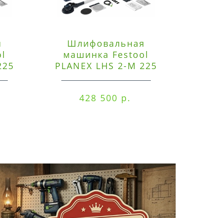
я
Шлифовальная
Э
ol
машинка Festool
225
PLANEX LHS 2-M 225
ред
EQ/CTM 36-Set
RO
428 500 р.