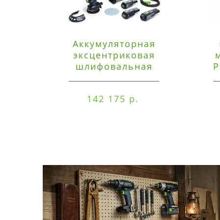
Аккумуляторная
эксцентриковая
шлифовальная
P
машинка Festool ETSC
125 3,0 I-Set
142 175 р.