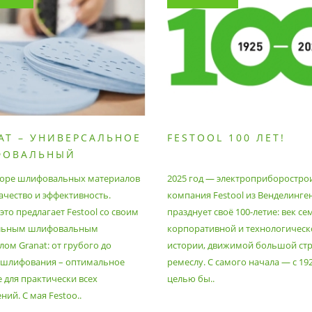
AT – УНИВЕРСАЛЬНОЕ
FESTOOL 100 ЛЕТ!
ФОВАЛЬНЫЙ
РИАЛ
оре шлифовальных материалов
2025 год — электроприборостро
ачество и эффективность.
компания Festool из Венделинге
то предлагает Festool со своим
празднует своё 100-летие: век се
льным шлифовальным
корпоративной и технологическ
ом Granat: от грубого до
истории, движимой большой стр
 шлифования – оптимальное
ремеслу. С самого начала — с 19
 для практически всех
целью бы..
ий. С мая Festoo..