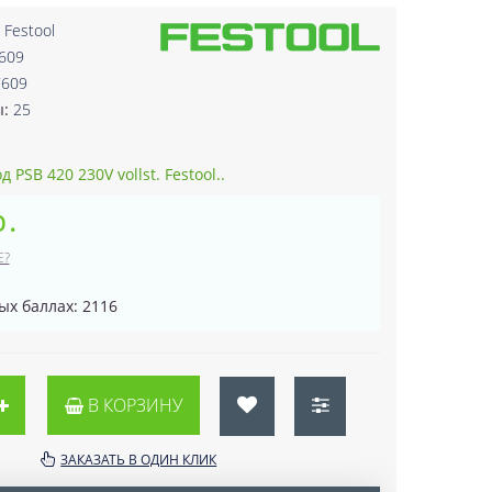
:
Festool
609
7609
ы:
25
PSB 420 230V vollst. Festool..
р.
Е?
ых баллах: 2116
В КОРЗИНУ
ЗАКАЗАТЬ В ОДИН КЛИК