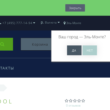
Закрыть
р.
Валюта
+7 (495) 777-14-94
Эль-Монте
Ваш город —
Эль-Монте
?
Корзина
0
ТАКТЫ
OOL
0 отзывов