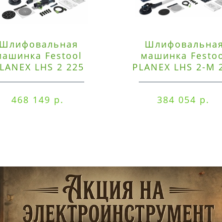
Шлифовальная
Шлифовальна
машинка Festool
машинка Festo
LANEX LHS 2 225
PLANEX LHS 2-M 
EQI/CTM 36-Set
EQ/CTL 36-Set
468 149 р.
384 054 р.