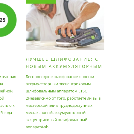
ЛУЧШЕЕ ШЛИФОВАНИЕ: С
КАК П
НОВЫМ АККУМУЛЯТОРНЫМ
ПЫЛЕС
ШЛИФОВАЛЬНЫМ
МАКСИ
ительная
Беспроводное шлифование с новым
Festool уж
АППАРАТОМ ETSC2
на
аккумуляторным эксцентриковым
пылесосам
мейной,
шлифовальным аппаратом ETSC
Немецкий 
ой
2Независимо от того, работаете ли вы в
множество
астью к
мастерской или в труднодоступных
нужд, поз
25 года —
местах, новый аккумуляторный
спланиров
эксцентриковый шлифовальный
идеально 
аппарат&nb..
Благода..