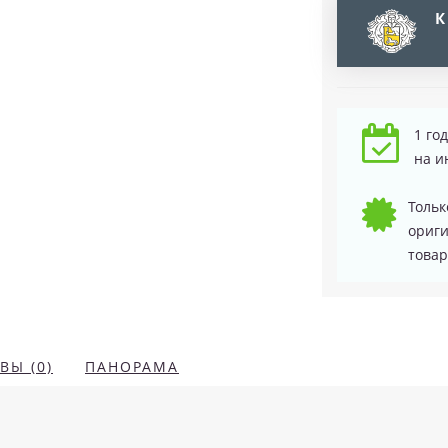
К
1 го
на и
Тольк
ориг
товар
ВЫ (0)
ПАНОРАМА
l