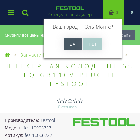
0
Официальный дилер
Ваш город —
Эль-Монте
?
Снизили все цены на 20%, успей купить!
Закрыть
Запчасти Festool
Все запчасти (Разное)
ШТЕКЕРНАЯ КОЛОД EHL 65
EQ GB110V PLUG IT
FESTOOL
0 отзывов
Производитель:
Festool
Модель:
fes-10006727
Артикул:
fes-10006727