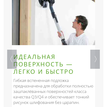
ИДЕАЛЬНАЯ
ПОВЕРХНОСТЬ —
ЛЕГКО И БЫСТРО
Гибкая вспененная подложка
предназначена для обработки полностью
М
зашпаклёванных поверхностей класса
п
качества Q3/Q4 и обеспечивает тонкий
м
я
рисунок шлифования без царапин.
п