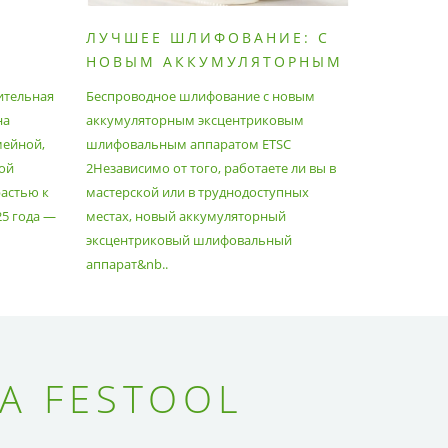
ЛУЧШЕЕ ШЛИФОВАНИЕ: С
КАК П
НОВЫМ АККУМУЛЯТОРНЫМ
ПЫЛЕС
ШЛИФОВАЛЬНЫМ
МАКСИ
ительная
Беспроводное шлифование с новым
Festool уж
АППАРАТОМ ETSC2
на
аккумуляторным эксцентриковым
пылесосам
мейной,
шлифовальным аппаратом ETSC
Немецкий 
ой
2Независимо от того, работаете ли вы в
множество
астью к
мастерской или в труднодоступных
нужд, поз
25 года —
местах, новый аккумуляторный
спланиров
эксцентриковый шлифовальный
идеально 
аппарат&nb..
Благода..
А FESTOOL