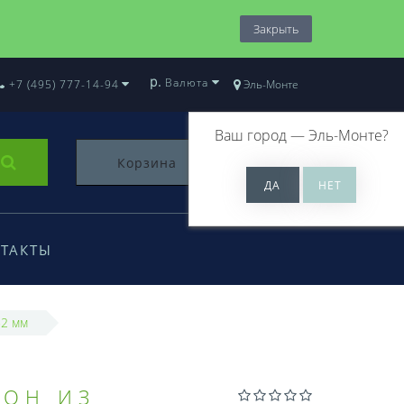
Закрыть
р.
Валюта
+7 (495) 777-14-94
Эль-Монте
Ваш город —
Эль-Монте
?
Корзина
0
ТАКТЫ
52 мм
ЛОН ИЗ