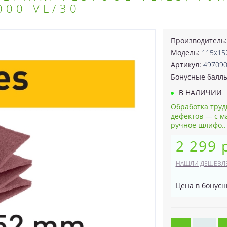
000 VL/30
Производитель
Модель:
115x15
Артикул:
49709
Бонусные балл
В НАЛИЧИИ
Обработка труд
дефектов — с м
ручное шлифо..
2 299 
НАШЛИ ДЕШЕВЛ
Цена в бонусн