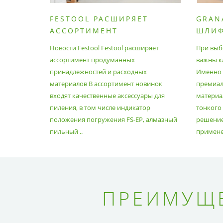
FESTOOL РАСШИРЯЕТ
GRAN
АССОРТИМЕНТ
ШЛИ
ПРОДУМАННЫХ
МАТЕ
Новости Festool Festool расширяет
При выб
ПРИНАДЛЕЖНОСТЕЙ И
ассортимент продуманных
важны к
РАСХОДНЫХ МАТЕРИАЛОВ
принадлежностей и расходных
Именно э
материалов В ассортимент новинок
премиа
входят качественные аксессуары для
материал
пиления, в том числе индикатор
тонкого
положения погружения FS-EP, алмазный
решение
пильный ..
применен
ПРЕИМУЩЕ