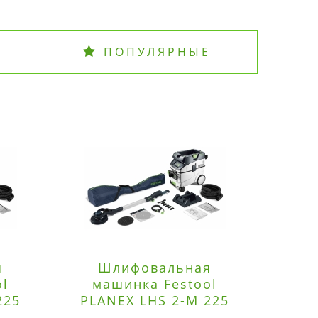
ПОПУЛЯРНЫЕ
я
Шлифовальная
Э
ol
машинка Festool
225
PLANEX LHS 2-M 225
ред
EQ/CTM 36-Set
RO