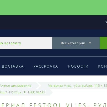
Все категории
ДОСТАВКА
РАССРОЧКА
НОВОСТИ
КОН
Ручное шлифование
Материал Vlies, губка войлок, 115 x 1
30шт. 115x152 UF 1000 VL/30
РИАЛ FESTOOL VLIES, РУ