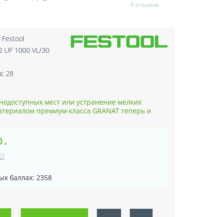
0 отзывов
:
Festool
2 UF 1000 VL/30
0
ы:
28
нодоступных мест или устранение мелких
атериалом премиум-класса GRANAT теперь и
р.
Е?
ых баллах: 2358