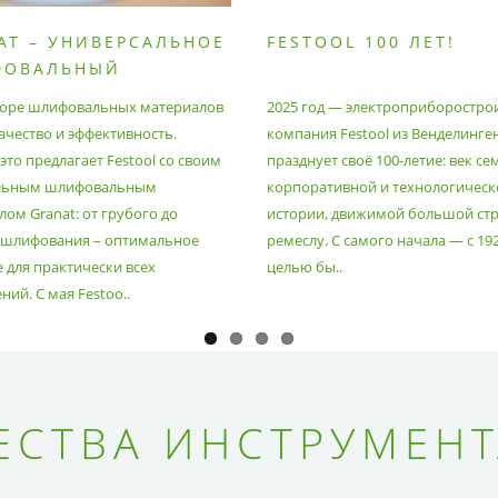
AT – УНИВЕРСАЛЬНОЕ
FESTOOL 100 ЛЕТ!
ФОВАЛЬНЫЙ
РИАЛ
оре шлифовальных материалов
2025 год — электроприборостро
ачество и эффективность.
компания Festool из Венделинге
то предлагает Festool со своим
празднует своё 100-летие: век се
льным шлифовальным
корпоративной и технологическ
ом Granat: от грубого до
истории, движимой большой стр
 шлифования – оптимальное
ремеслу. С самого начала — с 19
 для практически всех
целью бы..
ий. С мая Festoo..
СТВА ИНСТРУМЕНТ