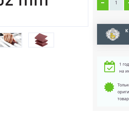
К
1 го
на и
Тольк
ориг
товар