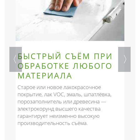
БЫСТРЫЙ СЪЁМ ПРИ
ОБРАБОТКЕ ЛЮБОГО
МАТЕРИАЛА
м
Старое или новое лакокрасочное
Г
покрытие, лак VOC, эмаль, шпатлёвка,
п
.
порозаполнитель или древесина —
п
электрокорунд высшего качества
Ш
гарантирует неизменно высокую
р
производительность съёма.