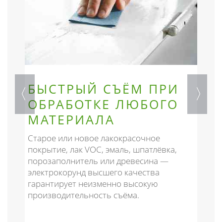
БЫСТРЫЙ СЪЁМ ПРИ
ОБРАБОТКЕ ЛЮБОГО
МАТЕРИАЛА
м
Старое или новое лакокрасочное
Г
покрытие, лак VOC, эмаль, шпатлёвка,
п
.
порозаполнитель или древесина —
п
электрокорунд высшего качества
Ш
гарантирует неизменно высокую
р
производительность съёма.