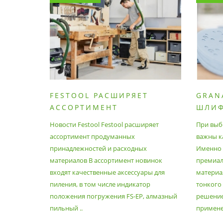
FESTOOL РАСШИРЯЕТ
GRAN
АССОРТИМЕНТ
ШЛИ
ПРОДУМАННЫХ
МАТЕ
Новости Festool Festool расширяет
При выб
ПРИНАДЛЕЖНОСТЕЙ И
ассортимент продуманных
важны к
РАСХОДНЫХ МАТЕРИАЛОВ
принадлежностей и расходных
Именно э
материалов В ассортимент новинок
премиа
входят качественные аксессуары для
материал
пиления, в том числе индикатор
тонкого
положения погружения FS-EP, алмазный
решение
пильный ..
применен