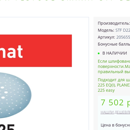
Производитель
Модель:
STF D2
Артикул:
20565
Бонусные балл
В НАЛИЧИИ
Если шлифовани
поверхности.Ма
правильный выбо
Подходит для ш
225 EQ(I), PLAN
225 easy
7 502 
НАШЛИ ДЕШЕВЛ
Цена в бонусн