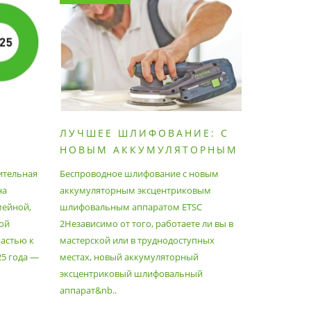
ЛУЧШЕЕ ШЛИФОВАНИЕ: С
КАК П
НОВЫМ АККУМУЛЯТОРНЫМ
ПЫЛЕС
ШЛИФОВАЛЬНЫМ
МАКСИ
ительная
Беспроводное шлифование с новым
Festool уж
АППАРАТОМ ETSC2
на
аккумуляторным эксцентриковым
пылесосам
мейной,
шлифовальным аппаратом ETSC
Немецкий 
ой
2Независимо от того, работаете ли вы в
множество
астью к
мастерской или в труднодоступных
нужд, поз
25 года —
местах, новый аккумуляторный
спланиров
эксцентриковый шлифовальный
идеально 
аппарат&nb..
Благода..