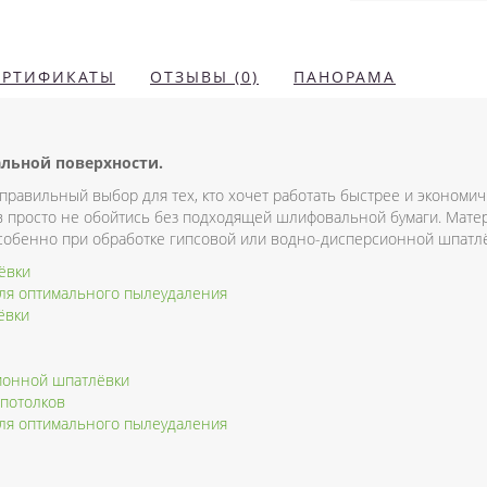
ЕРТИФИКАТЫ
ОТЗЫВЫ (0)
ПАНОРАМА
альной поверхности.
правильный выбор для тех, кто хочет работать быстрее и экономи
 просто не обойтись без подходящей шлифовальной бумаги. Матер
собенно при обработке гипсовой или водно-дисперсионной шпатлё
ёвки
ля оптимального пылеудаления
ёвки
ионной шпатлёвки
 потолков
ля оптимального пылеудаления