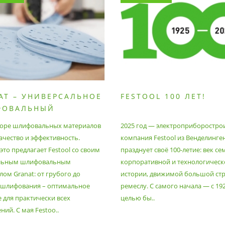
AT – УНИВЕРСАЛЬНОЕ
FESTOOL 100 ЛЕТ!
ФОВАЛЬНЫЙ
РИАЛ
оре шлифовальных материалов
2025 год — электроприборостро
ачество и эффективность.
компания Festool из Венделинге
то предлагает Festool со своим
празднует своё 100-летие: век се
льным шлифовальным
корпоративной и технологическ
ом Granat: от грубого до
истории, движимой большой стр
 шлифования – оптимальное
ремеслу. С самого начала — с 19
 для практически всех
целью бы..
ий. С мая Festoo..