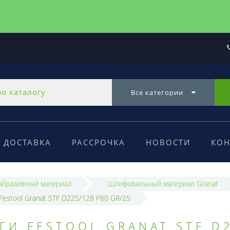
Все категории
ДОСТАВКА
РАССРОЧКА
НОВОСТИ
КОН
Абразивный материал
Шлифовальный материал Granat
estool Granat STF D225/128 P80 GR/25
И FESTOOL GRANAT STF D