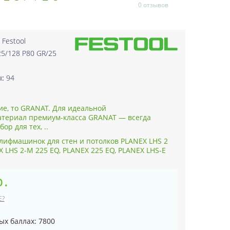
0 отзывов
:
Festool
25/128 P80 GR/25
5
ы:
94
е, то GRANAT. Для идеальной
териал премиум-класса GRANAT — всегда
р для тех, ..
лифмашинок для стен и потолков PLANEX LHS 2
EX LHS 2-M 225 EQ, PLANEX 225 EQ, PLANEX LHS-E
р.
Е?
ых баллах: 7800