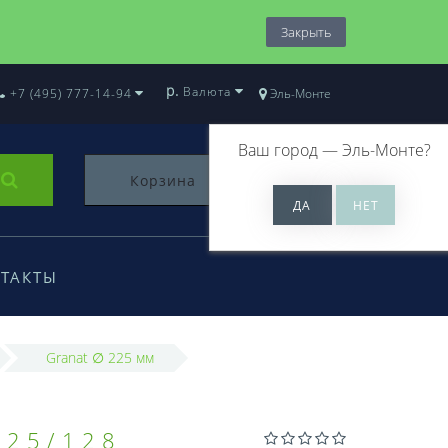
Закрыть
р.
Валюта
+7 (495) 777-14-94
Эль-Монте
Ваш город —
Эль-Монте
?
Корзина
0
ТАКТЫ
Granat ∅ 225 мм
225/128