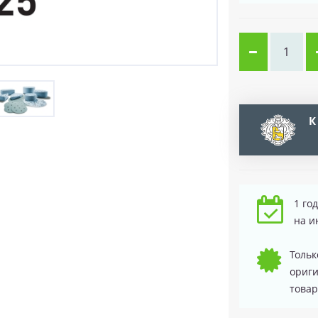
К
1 го
на и
Тольк
ориг
товар