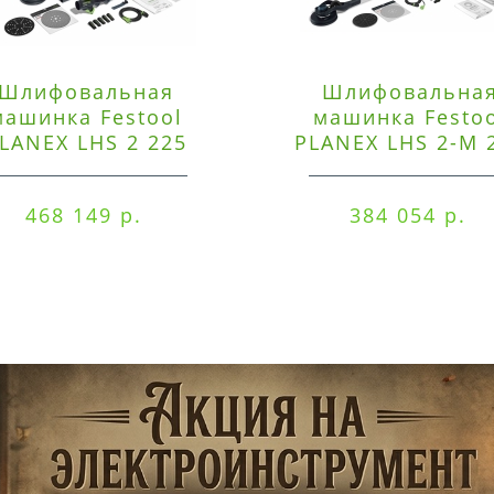
Шлифовальная
Шлифовальна
машинка Festool
машинка Festo
LANEX LHS 2 225
PLANEX LHS 2-M 
EQI/CTM 36-Set
EQ/CTL 36-Set
468 149 р.
384 054 р.