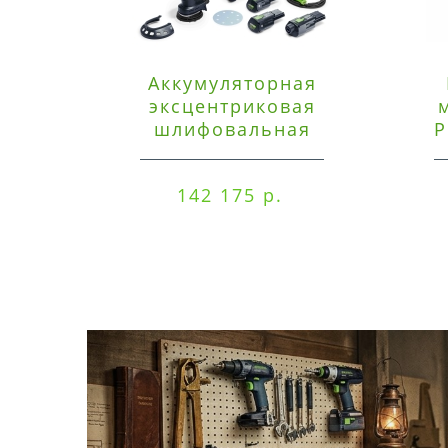
Аккумуляторная
эксцентриковая
шлифовальная
P
машинка Festool ETSC
125 3,0 I-Set
142 175 р.