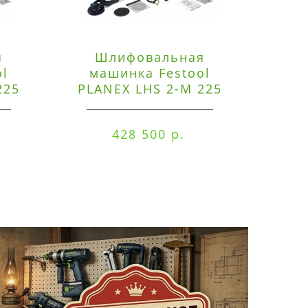
я
Шлифовальная
Э
ol
машинка Festool
225
PLANEX LHS 2-M 225
ред
EQ/CTM 36-Set
RO
428 500 р.