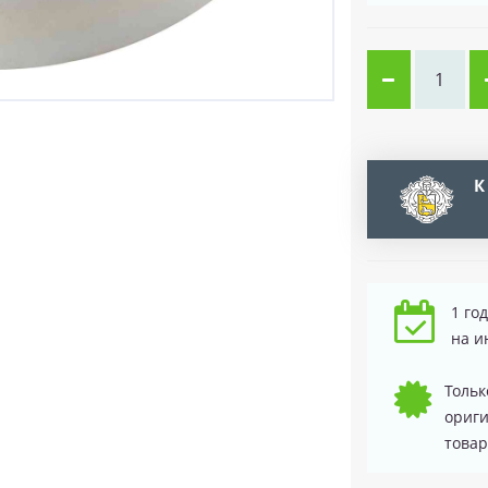
К
1 го
на и
Тольк
ориг
товар