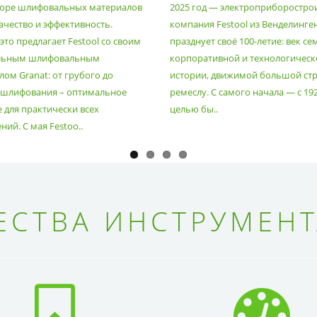
оре шлифовальных материалов
2025 год — электроприборостро
ачество и эффективность.
компания Festool из Венделинге
то предлагает Festool со своим
празднует своё 100-летие: век се
льным шлифовальным
корпоративной и технологическ
ом Granat: от грубого до
истории, движимой большой стр
 шлифования – оптимальное
ремеслу. С самого начала — с 19
 для практически всех
целью бы..
ий. С мая Festoo..
СТВА ИНСТРУМЕНТ