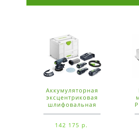
Аккумуляторная
эксцентриковая
шлифовальная
P
машинка Festool ETSC
125 3,0 I-Set
142 175 р.