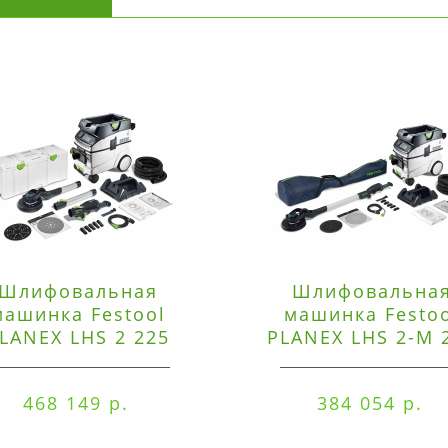
Шлифовальная
Шлифовальна
машинка Festool
машинка Festo
LANEX LHS 2 225
PLANEX LHS 2-M 
EQI/CTM 36-Set
EQ/CTL 36-Set
468 149 р.
384 054 р.