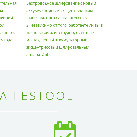
ительная
Беспроводное шлифование с новым
Festool уж
АППАРАТОМ ETSC2
на
аккумуляторным эксцентриковым
пылесосам
мейной,
шлифовальным аппаратом ETSC
Немецкий 
ой
2Независимо от того, работаете ли вы в
множество
астью к
мастерской или в труднодоступных
нужд, поз
25 года —
местах, новый аккумуляторный
спланиров
эксцентриковый шлифовальный
идеально 
аппарат&nb..
Благода..
А FESTOOL