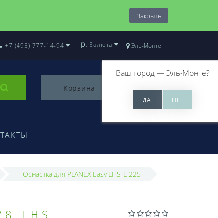
Закрыть
р.
Валюта
+7 (495) 777-14-94
Эль-Монте
Ваш город —
Эль-Монте
?
Корзина
0
ТАКТЫ
Оснастка для PLANEX Easy LHS-E 225
/8-LHS