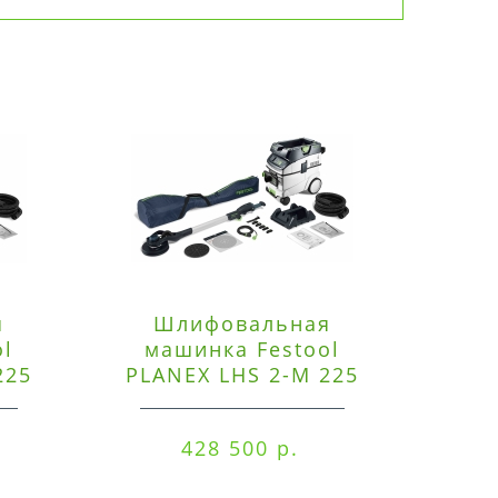
я
Шлифовальная
Э
ol
машинка Festool
225
PLANEX LHS 2-M 225
ред
EQ/CTM 36-Set
RO
428 500 р.