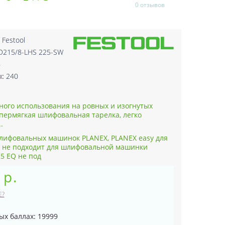
0 отзывов
:
Festool
-D215/8-LHS 225-SW
6
ы:
240
ного использования на ровных и изогнутых
пермягкая шлифовальная тарелка, легко
.
лифовальных машинок PLANEX, PLANEX easy для
в не подходит для шлифовальной машинки
5 EQ не под
 р.
Е?
ых баллах: 19999