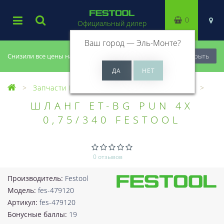
0
Официальный дилер
Ваш город —
Эль-Монте
?
Снизили все цены на 20%, успей купить!
Закрыть
Запчасти Festool
Все запчасти (Разное)
ШЛАНГ ET-BG PUN 4X
0,75/340 FESTOOL
0 отзывов
Производитель:
Festool
Модель:
fes-479120
Артикул:
fes-479120
Бонусные баллы:
19