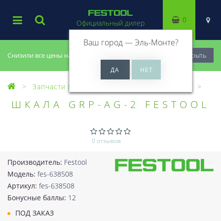
0
Официальный дилер
Ваш город —
Эль-Монте
?
Снизили все цены на 20%, успей купить!
Закрыть
Запчасти Festool
Все запчасти (Разное)
ШКАЛА GRP-AG-2 FESTOOL
0 отзывов
Производитель:
Festool
Модель:
fes-638508
Артикул:
fes-638508
Бонусные баллы:
12
ПОД ЗАКАЗ