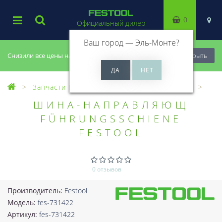
0
Официальный дилер
Ваш город —
Эль-Монте
?
Снизили все цены на 20%, успей купить!
Закрыть
Запчасти Festool
Все запчасти (Разное)
ШИНА-НАПРАВЛЯЮЩ
FÜHRUNGSSCHIENE
FESTOOL
0 отзывов
Производитель:
Festool
Модель:
fes-731422
Артикул:
fes-731422