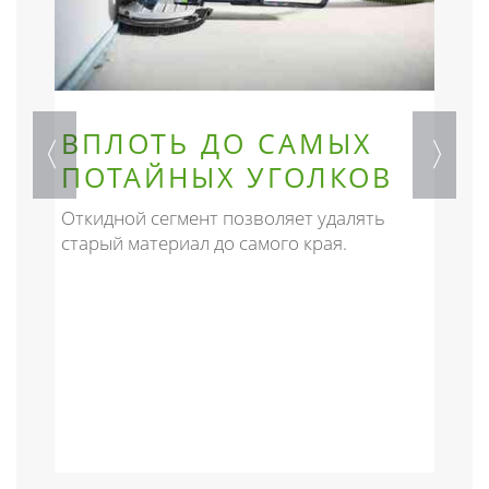
ВПЛОТЬ ДО САМЫХ
ПОТАЙНЫХ УГОЛКОВ
ю
Откидной сегмент позволяет удалять
Б
я,
старый материал до самого края.
щ
и
з
у