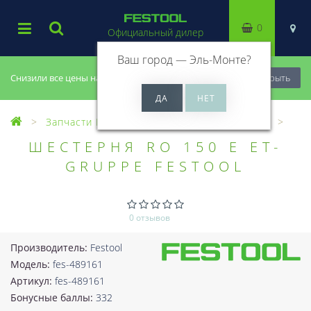
0
Официальный дилер
Ваш город —
Эль-Монте
?
Снизили все цены на 20%, успей купить!
Закрыть
Запчасти Festool
Все запчасти (Разное)
ШЕСТЕРНЯ RO 150 E ET-
GRUPPE FESTOOL
0 отзывов
Производитель:
Festool
Модель:
fes-489161
Артикул:
fes-489161
Бонусные баллы:
332