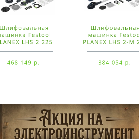
Шлифовальная
Шлифовальна
машинка Festool
машинка Festo
LANEX LHS 2 225
PLANEX LHS 2-M 
EQI/CTM 36-Set
EQ/CTL 36-Set
468 149 р.
384 054 р.