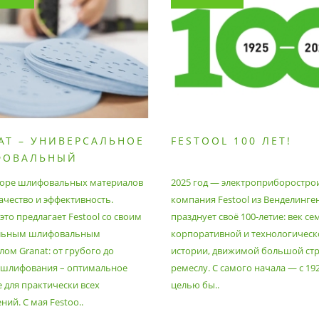
AT – УНИВЕРСАЛЬНОЕ
FESTOOL 100 ЛЕТ!
ФОВАЛЬНЫЙ
РИАЛ
оре шлифовальных материалов
2025 год — электроприборостро
ачество и эффективность.
компания Festool из Венделинге
то предлагает Festool со своим
празднует своё 100-летие: век се
льным шлифовальным
корпоративной и технологическ
ом Granat: от грубого до
истории, движимой большой стр
 шлифования – оптимальное
ремеслу. С самого начала — с 19
 для практически всех
целью бы..
ий. С мая Festoo..