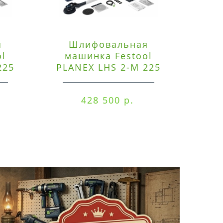
я
Шлифовальная
Э
ol
машинка Festool
225
PLANEX LHS 2-M 225
ред
EQ/CTM 36-Set
RO
428 500 р.