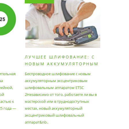
ЛУЧШЕЕ ШЛИФОВАНИЕ: С
КАК П
НОВЫМ АККУМУЛЯТОРНЫМ
ПЫЛЕС
ШЛИФОВАЛЬНЫМ
МАКСИ
ительная
Беспроводное шлифование с новым
Festool уж
АППАРАТОМ ETSC2
на
аккумуляторным эксцентриковым
пылесосам
мейной,
шлифовальным аппаратом ETSC
Немецкий 
ой
2Независимо от того, работаете ли вы в
множество
астью к
мастерской или в труднодоступных
нужд, поз
25 года —
местах, новый аккумуляторный
спланиров
эксцентриковый шлифовальный
идеально 
аппарат&nb..
Благода..