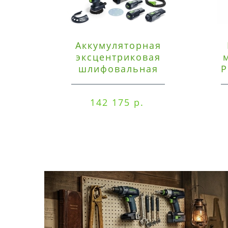
Аккумуляторная
эксцентриковая
шлифовальная
P
машинка Festool ETSC
125 3,0 I-Set
142 175 р.