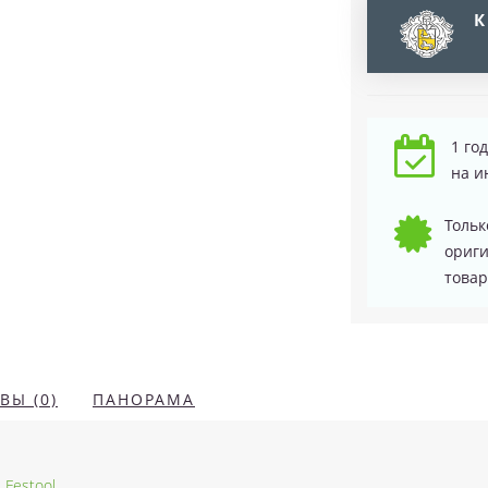
К
1 го
на и
Тольк
ориг
товар
ВЫ (0)
ПАНОРАМА
Festool