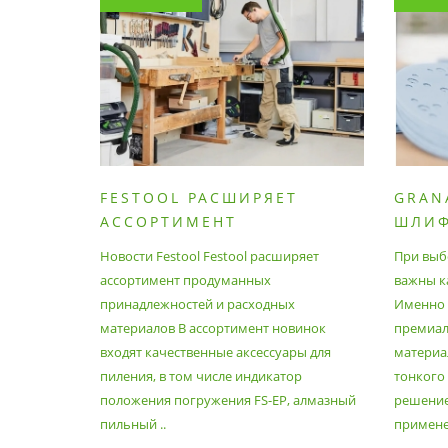
FESTOOL РАСШИРЯЕТ
GRAN
АССОРТИМЕНТ
ШЛИ
ПРОДУМАННЫХ
МАТЕ
Новости Festool Festool расширяет
При выб
ПРИНАДЛЕЖНОСТЕЙ И
ассортимент продуманных
важны к
РАСХОДНЫХ МАТЕРИАЛОВ
принадлежностей и расходных
Именно э
материалов В ассортимент новинок
премиа
входят качественные аксессуары для
материал
пиления, в том числе индикатор
тонкого
положения погружения FS-EP, алмазный
решение
пильный ..
применен