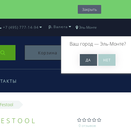
Закрыть
р.
Валюта
+7 (495) 777-14-94
Эль-Монте
Ваш город —
Эль-Монте
?
Корзина
0
ТАКТЫ
Festool
FESTOOL
0 отзывов