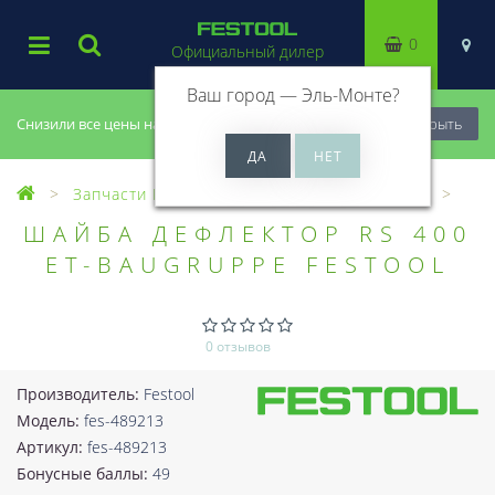
0
Официальный дилер
Ваш город —
Эль-Монте
?
Снизили все цены на 20%, успей купить!
Закрыть
Запчасти Festool
Все запчасти (Разное)
ШАЙБА ДЕФЛЕКТОР RS 400
ET-BAUGRUPPE FESTOOL
0 отзывов
Производитель:
Festool
Модель:
fes-489213
Артикул:
fes-489213
Бонусные баллы:
49