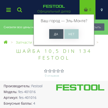
0
Официальный дилер
Ваш город —
Эль-Монте
?
Снизили все цены на 20%, успей купить!
Закрыть
Запчасти Festool
Все запчасти (Разное)
ШАЙБА 10,5 DIN 134
FESTOOL
0 отзывов
Производитель:
Festool
Модель:
fes-401016
Артикул:
fes-401016
Бонусные баллы:
4