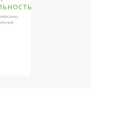
ЛЬНОСТЬ
ревесины,
альные.