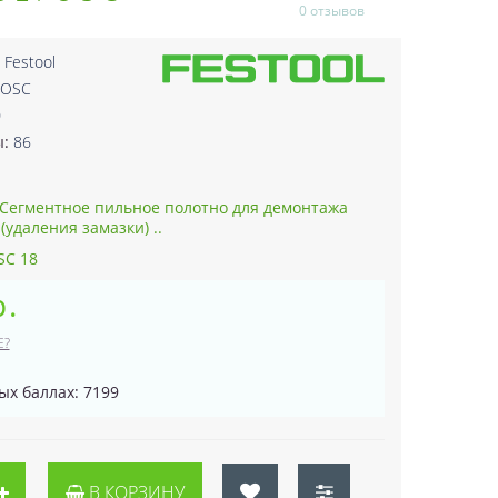
0 отзывов
:
Festool
/OSC
0
ы:
86
Сегментное пильное полотно для демонтажа
(удаления замазки) ..
SC 18
р.
Е?
ых баллах: 7199
В КОРЗИНУ