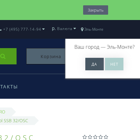
Закрыть
р.
Валюта
+7 (495) 777-14-94
Эль-Монте
Ваш город —
Эль-Монте
?
Корзина
0
ТАКТЫ
URO
ol SSB 32/OSC
32/OSC