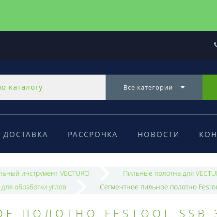
Все категории
ДОСТАВКА
РАССРОЧКА
НОВОСТИ
КОН
льный инструмент VECTURO
Пильные полотна для VECT
для обработки углов
Сегментное пильное полотно Festo
Е ПОЛОТНО FESTOOL SSB 