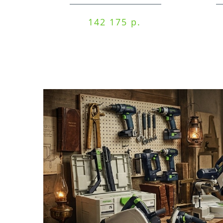
машинка Festool ETSC
125 3,0 I-Set
142 175 р.