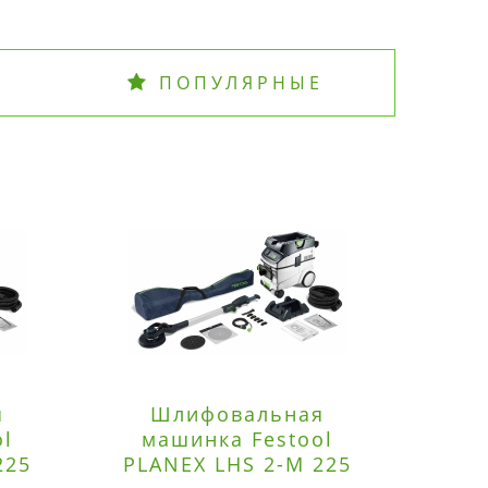
ПОПУЛЯРНЫЕ
я
Шлифовальная
Э
ol
машинка Festool
225
PLANEX LHS 2-M 225
ред