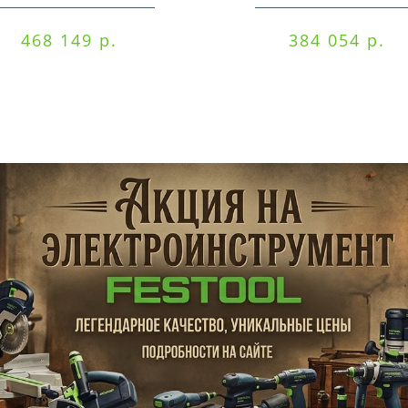
EQI/CTM 36-Set
EQ/CTL 36-Set
468 149 р.
384 054 р.