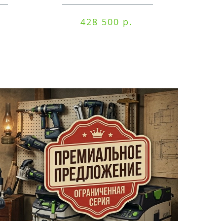
EQ/CTM 36-Set
RO
428 500 р.