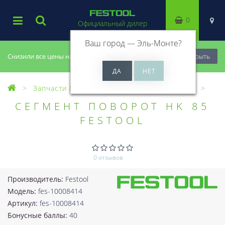
0
Официальный дилер
Ваш город —
Эль-Монте
?
Снизили все цены на 20%, успей купить!
Закрыть
Запчасти Festool
Все запчасти (Разное)
СЕГМЕНТ ПОВОРОТ HK 85
FESTOOL
0 отзывов
Производитель:
Festool
Модель:
fes-10008414
Артикул:
fes-10008414
Бонусные баллы:
40