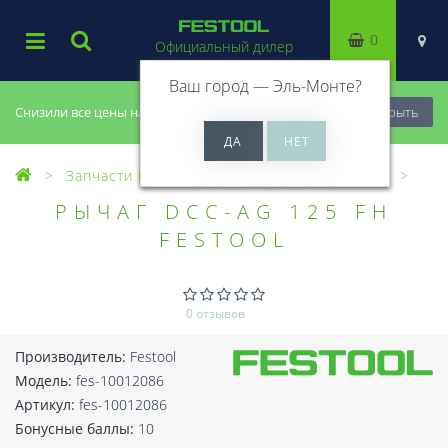
0
Официальный дилер
Ваш город —
Эль-Монте
?
Снизили все цены на 20%, успей купить!
Закрыть
Запчасти Festool
Все запчасти (Разное)
РЫЧАГ DCC-AG 125 FH
FESTOOL
0 отзывов
Производитель:
Festool
Модель:
fes-10012086
Артикул:
fes-10012086
Бонусные баллы:
10