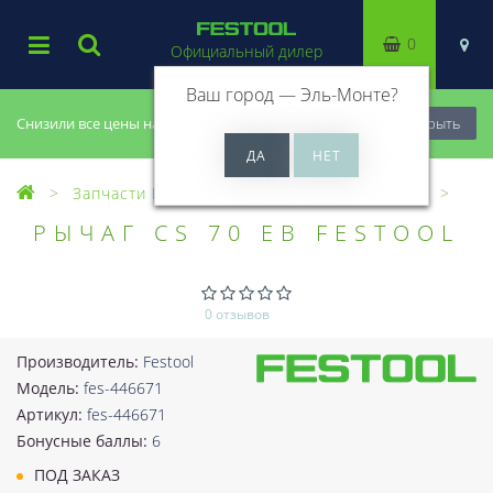
0
Официальный дилер
Ваш город —
Эль-Монте
?
Снизили все цены на 20%, успей купить!
Закрыть
Запчасти Festool
Все запчасти (Разное)
РЫЧАГ CS 70 EB FESTOOL
0 отзывов
Производитель:
Festool
Модель:
fes-446671
Артикул:
fes-446671
Бонусные баллы:
6
ПОД ЗАКАЗ