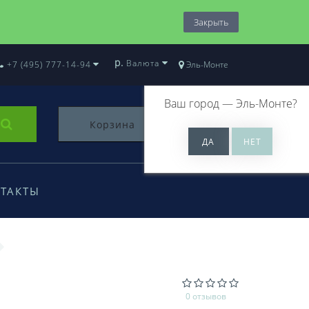
Закрыть
р.
Валюта
+7 (495) 777-14-94
Эль-Монте
Ваш город —
Эль-Монте
?
Корзина
0
ТАКТЫ
L
0 отзывов