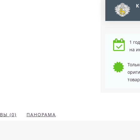
К
1 го
на и
Тольк
ориг
товар
ВЫ (0)
ПАНОРАМА