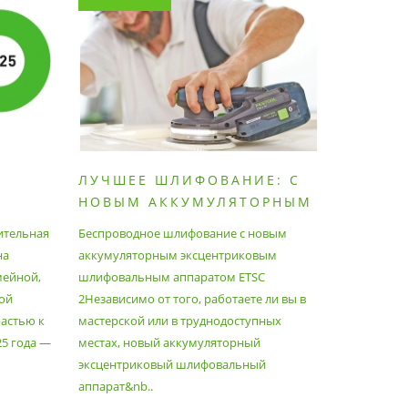
ЛУЧШЕЕ ШЛИФОВАНИЕ: С
КАК П
НОВЫМ АККУМУЛЯТОРНЫМ
ПЫЛЕС
ШЛИФОВАЛЬНЫМ
МАКСИ
ительная
Беспроводное шлифование с новым
Festool уж
АППАРАТОМ ETSC2
на
аккумуляторным эксцентриковым
пылесосам
мейной,
шлифовальным аппаратом ETSC
Немецкий 
ой
2Независимо от того, работаете ли вы в
множество
астью к
мастерской или в труднодоступных
нужд, поз
25 года —
местах, новый аккумуляторный
спланиров
эксцентриковый шлифовальный
идеально 
аппарат&nb..
Благода..