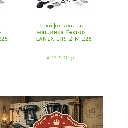
я
Шлифовальная
Э
ol
машинка Festool
225
PLANEX LHS 2-M 225
ред
EQ/CTM 36-Set
RO
428 500 р.