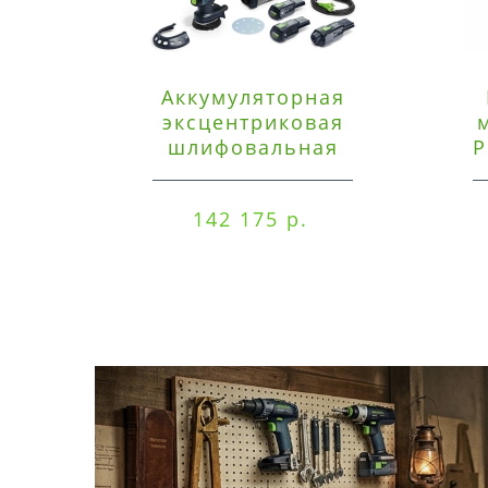
Аккумуляторная
эксцентриковая
шлифовальная
P
машинка Festool ETSC
125 3,0 I-Set
142 175 р.