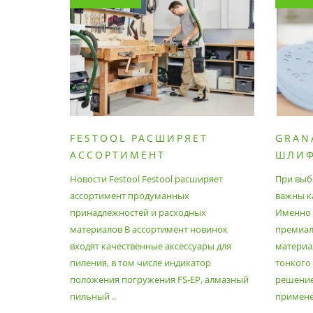
FESTOOL РАСШИРЯЕТ
GRAN
АССОРТИМЕНТ
ШЛИ
ПРОДУМАННЫХ
МАТЕ
Новости Festool Festool расширяет
При выб
ПРИНАДЛЕЖНОСТЕЙ И
ассортимент продуманных
важны к
РАСХОДНЫХ МАТЕРИАЛОВ
принадлежностей и расходных
Именно э
материалов В ассортимент новинок
премиа
входят качественные аксессуары для
материал
пиления, в том числе индикатор
тонкого
положения погружения FS-EP, алмазный
решение
пильный ..
применен