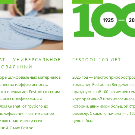
AT – УНИВЕРСАЛЬНОЕ
FESTOOL 100 ЛЕТ!
ФОВАЛЬНЫЙ
РИАЛ
оре шлифовальных материалов
2025 год — электроприборостро
ачество и эффективность.
компания Festool из Венделинге
то предлагает Festool со своим
празднует своё 100-летие: век се
льным шлифовальным
корпоративной и технологическ
ом Granat: от грубого до
истории, движимой большой стр
 шлифования – оптимальное
ремеслу. С самого начала — с 19
 для практически всех
целью бы..
ий. С мая Festoo..