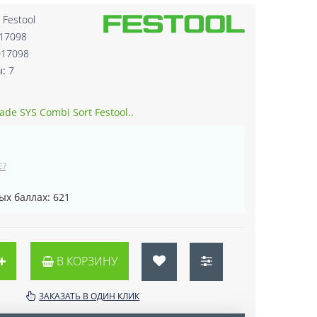
:
Festool
017098
017098
ы:
7
ade SYS Combi Sort Festool..
Е?
ых баллах: 621
В КОРЗИНУ
ЗАКАЗАТЬ В ОДИН КЛИК