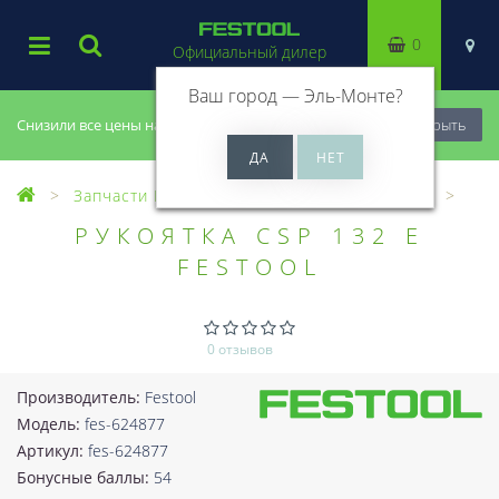
0
Официальный дилер
Ваш город —
Эль-Монте
?
Снизили все цены на 20%, успей купить!
Закрыть
Запчасти Festool
Все запчасти (Разное)
РУКОЯТКА CSP 132 E
FESTOOL
0 отзывов
Производитель:
Festool
Модель:
fes-624877
Артикул:
fes-624877
Бонусные баллы:
54