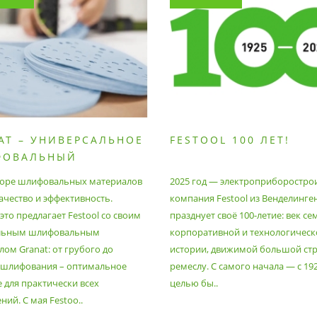
AT – УНИВЕРСАЛЬНОЕ
FESTOOL 100 ЛЕТ!
ФОВАЛЬНЫЙ
РИАЛ
оре шлифовальных материалов
2025 год — электроприборостро
ачество и эффективность.
компания Festool из Венделинге
то предлагает Festool со своим
празднует своё 100-летие: век се
льным шлифовальным
корпоративной и технологическ
ом Granat: от грубого до
истории, движимой большой стр
 шлифования – оптимальное
ремеслу. С самого начала — с 19
 для практически всех
целью бы..
ий. С мая Festoo..