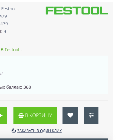
:
Festool
479
8479
ы:
4
B Festool..
Е?
ых баллах: 368
В КОРЗИНУ
ЗАКАЗАТЬ В ОДИН КЛИК