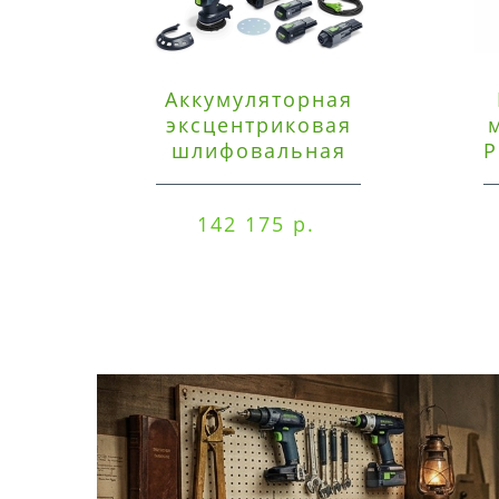
Аккумуляторная
эксцентриковая
шлифовальная
P
машинка Festool ETSC
125 3,0 I-Set
142 175 р.