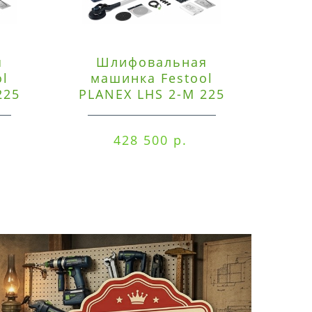
я
Шлифовальная
Э
ol
машинка Festool
225
PLANEX LHS 2-M 225
ред
EQ/CTM 36-Set
RO
428 500 р.