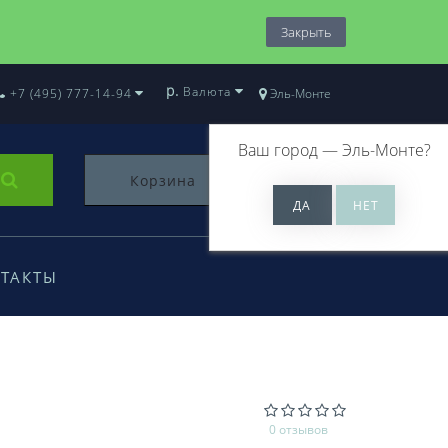
Закрыть
р.
Валюта
+7 (495) 777-14-94
Эль-Монте
Ваш город —
Эль-Монте
?
Корзина
0
ТАКТЫ
0 отзывов