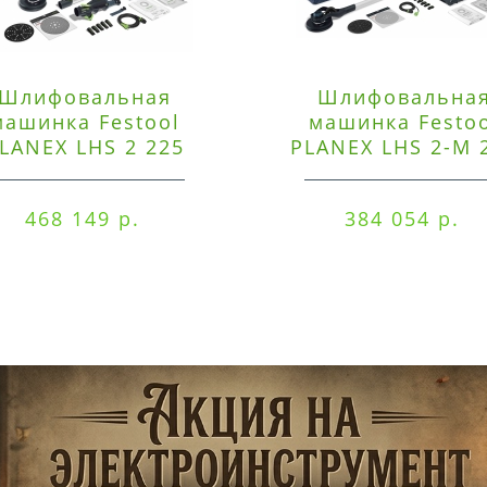
Шлифовальная
Шлифовальна
машинка Festool
машинка Festo
LANEX LHS 2 225
PLANEX LHS 2-M 
EQI/CTM 36-Set
EQ/CTL 36-Set
468 149 р.
384 054 р.