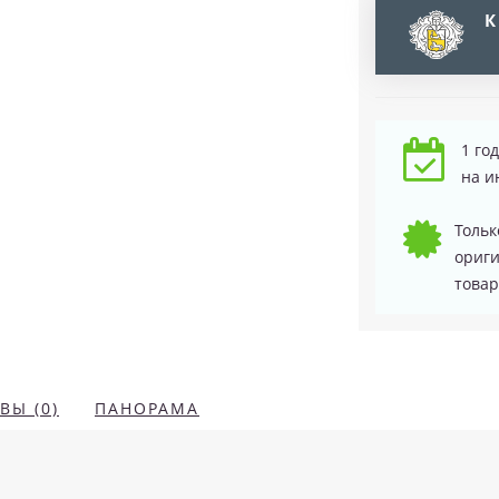
К
1 го
на и
Тольк
ориг
товар
ВЫ (0)
ПАНОРАМА