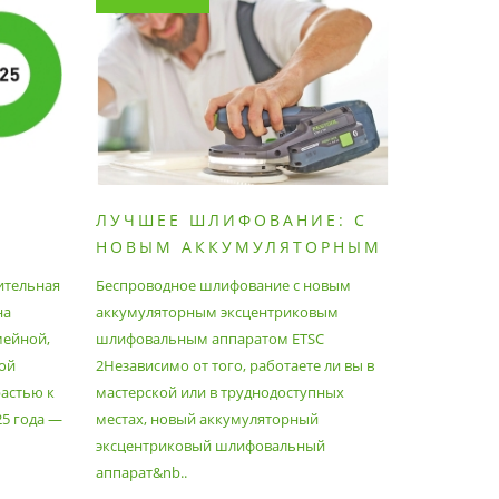
ЛУЧШЕЕ ШЛИФОВАНИЕ: С
КАК П
НОВЫМ АККУМУЛЯТОРНЫМ
ПЫЛЕС
ШЛИФОВАЛЬНЫМ
МАКСИ
ительная
Беспроводное шлифование с новым
Festool уж
АППАРАТОМ ETSC2
на
аккумуляторным эксцентриковым
пылесосам
мейной,
шлифовальным аппаратом ETSC
Немецкий 
ой
2Независимо от того, работаете ли вы в
множество
астью к
мастерской или в труднодоступных
нужд, поз
25 года —
местах, новый аккумуляторный
спланиров
эксцентриковый шлифовальный
идеально 
аппарат&nb..
Благода..