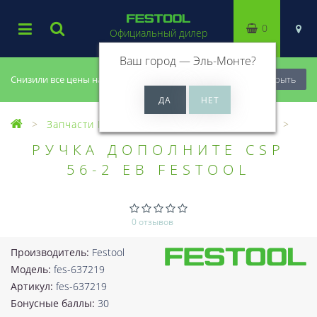
0
Официальный дилер
Ваш город —
Эль-Монте
?
Снизили все цены на 20%, успей купить!
Закрыть
Запчасти Festool
Все запчасти (Разное)
РУЧКА ДОПОЛНИТЕ CSP
56-2 EB FESTOOL
0 отзывов
Производитель:
Festool
Модель:
fes-637219
Артикул:
fes-637219
Бонусные баллы:
30