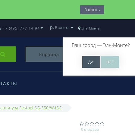
Закрыть
р.
Валюта
+7 (495) 777-14-94
Эль-Монте
Ваш город —
Эль-Монте
?
Корзина
0
ТАКТЫ
арнитура Festool SG-350/W-ISC
0 отзывов