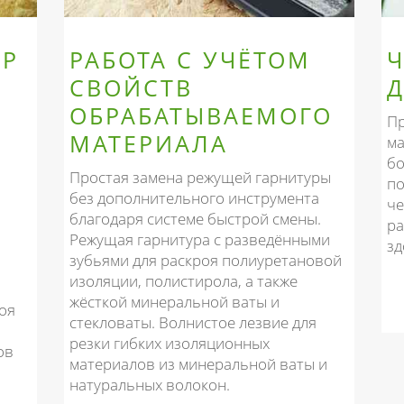
ОР
РАБОТА С УЧЁТОМ
Ч
СВОЙСТВ
ОБРАБАТЫВАЕМОГО
Пр
МАТЕРИАЛА
ма
бо
Простая замена режущей гарнитуры
п
без дополнительного инструмента
че
благодаря системе быстрой смены.
ра
Режущая гарнитура с разведёнными
зд
зубьями для раскроя полиуретановой
изоляции, полистирола, а также
жёсткой минеральной ваты и
оя
стекловаты. Волнистое лезвие для
резки гибких изоляционных
ов
материалов из минеральной ваты и
натуральных волокон.