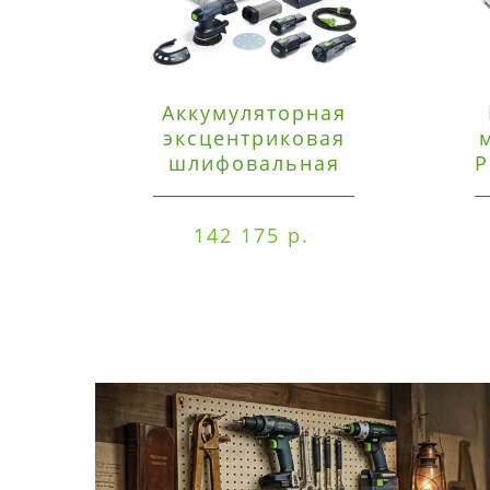
Аккумуляторная
эксцентриковая
шлифовальная
P
машинка Festool ETSC
125 3,0 I-Set
142 175 р.