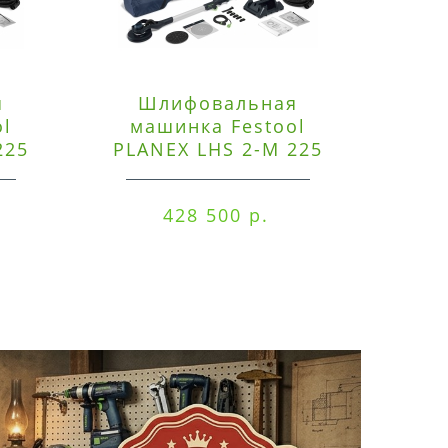
я
Шлифовальная
Э
ol
машинка Festool
225
PLANEX LHS 2-M 225
ред
EQ/CTM 36-Set
RO
428 500 р.