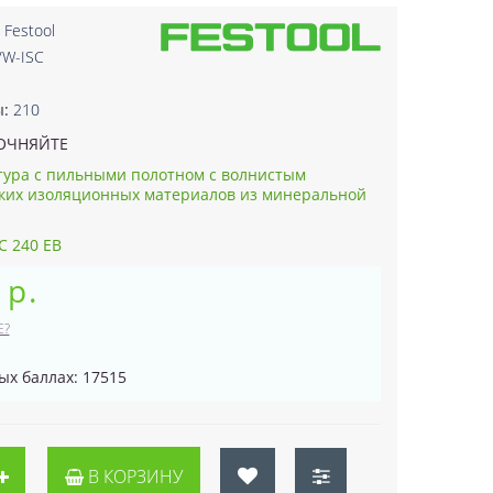
:
Festool
/W-ISC
2
ы:
210
ОЧНЯЙТЕ
ура с пильными полотном с волнистым
ких изоляционных материалов из минеральной
C 240 EB
 р.
Е?
ых баллах: 17515
В КОРЗИНУ