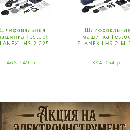
Шлифовальная
Шлифовальна
машинка Festool
машинка Festo
LANEX LHS 2 225
PLANEX LHS 2-M 
EQI/CTM 36-Set
EQ/CTL 36-Set
468 149 р.
384 054 р.